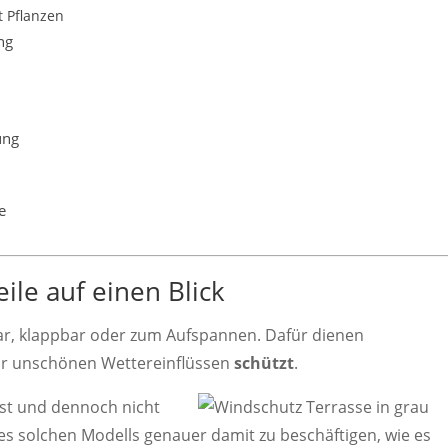
t Pflanzen
ng
ung
e
ile auf einen Blick
lbar, klappbar oder zum Aufspannen. Dafür dienen
vor unschönen Wettereinflüssen
schützt
.
st und dennoch nicht
ines solchen Modells genauer damit zu beschäftigen, wie es