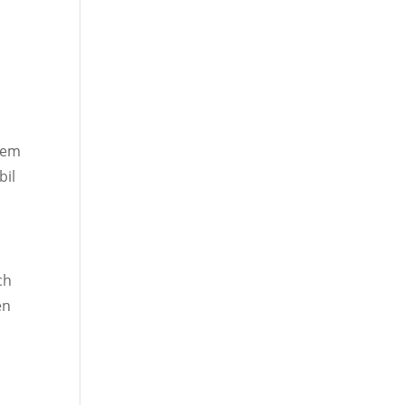
dem
bil
ch
en