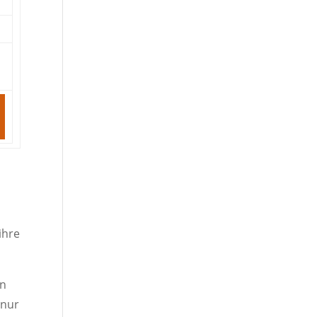
ihre
en
 nur