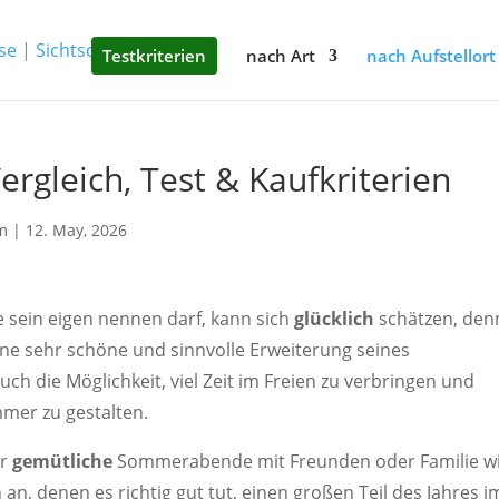
Testkriterien
nach Art
nach Aufstellort
rgleich, Test & Kaufkriterien
m
|
12. May, 2026
 sein eigen nennen darf, kann sich
glücklich
schätzen, den
ne sehr schöne und sinnvolle Erweiterung seines
h die Möglichkeit, viel Zeit im Freien zu verbringen und
mer zu gestalten.
ür
gemütliche
Sommerabende mit Freunden oder Familie w
an, denen es richtig gut tut, einen großen Teil des Jahres i