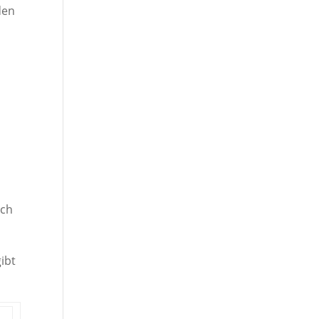
den
ich
ibt