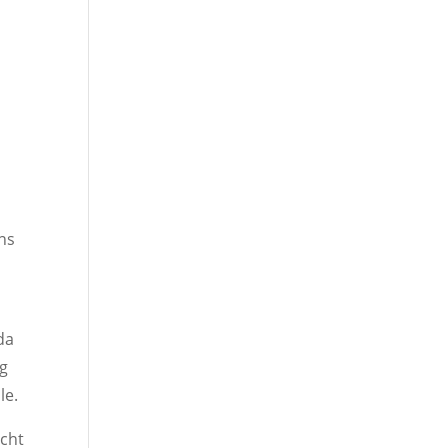
n
ens
da
eg
le.
acht