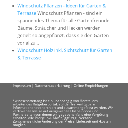
Windschutz Pflanzen - Ideen für Garten &
Terrasse
Windschutz Pflanzen - sind ein
spannendes Thema für alle Gartenfreunde.
Bäume, Sträucher und Hecken werden
gezielt so angepflanzt, dass sie den Garten
vor allzu…
Windschutz Holz inkl. Sichtschutz für Garten
& Terrasse
Impressum
|
Datenschutzerklärung
|
Online Empfehlungen
*windschatten.org ist ein unabhängig von Herstellern
arbeitendes Ratgeberportal, auf der frei verfügbare
Informationen recherchiert und zusammengefasst werden. Wir
verlinken teilweise auf ausgewählte Online-Shops und
Partnerseiten von denen wir gegebenenfalls eine Vergütung
erhalten. Alle Preise inkl. MwSt., ggf. zzgl. Versand.
Zwischenzeitliche Änderung der Preise, Lieferzeit und -kosten
möglich.